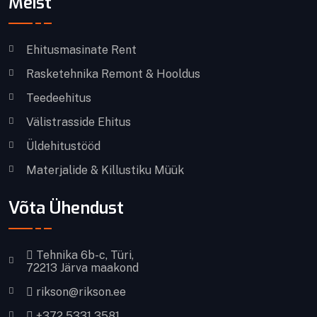
Meist
Ehitusmasinate Rent
Rasketehnika Remont & Hooldus
Teedeehitus
Välistrasside Ehitus
Üldehitustööd
Materjalide & Killustiku Müük
Võta Ühendust
Tehnika 6b-c, Türi,
72213 Järva maakond
rikson@rikson.ee
+372 5331 3581