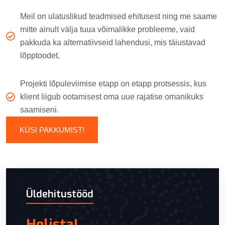
Meil on ulatuslikud teadmised ehitusest ning me saame
mitte ainult välja tuua võimalikke probleeme, vaid
pakkuda ka alternatiivseid lahendusi, mis täiustavad
lõpptoodet.
Projekti lõpuleviimise etapp on etapp protsessis, kus
klient liigub ootamisest oma uue rajatise omanikuks
saamiseni.
KÜSI PAKKUMIST!
Üldehitustööd
Helista!