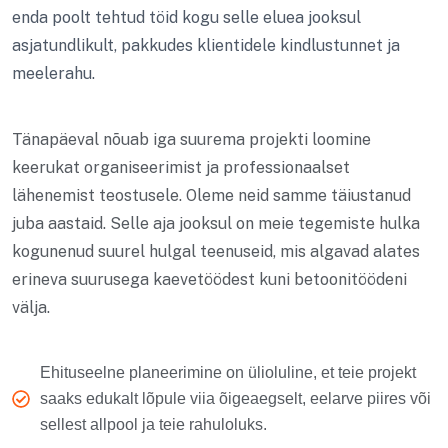
enda poolt tehtud töid kogu selle eluea jooksul
asjatundlikult, pakkudes klientidele kindlustunnet ja
meelerahu.
Tänapäeval nõuab iga suurema projekti loomine
keerukat organiseerimist ja professionaalset
lähenemist teostusele. Oleme neid samme täiustanud
juba aastaid. Selle aja jooksul on meie tegemiste hulka
kogunenud suurel hulgal teenuseid, mis algavad alates
erineva suurusega kaevetöödest kuni betoonitöödeni
välja.
Ehituseelne planeerimine on ülioluline, et teie projekt
saaks edukalt lõpule viia õigeaegselt, eelarve piires või
sellest allpool ja teie rahuloluks.