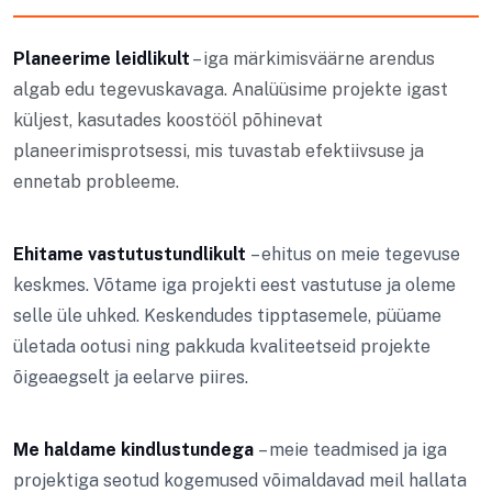
Planeerime leidlikult
– iga märkimisväärne arendus
algab edu tegevuskavaga. Analüüsime projekte igast
küljest, kasutades koostööl põhinevat
planeerimisprotsessi, mis tuvastab efektiivsuse ja
ennetab probleeme.
Ehitame vastutustundlikult
– ehitus on meie tegevuse
keskmes. Võtame iga projekti eest vastutuse ja oleme
selle üle uhked. Keskendudes tipptasemele, püüame
ületada ootusi ning pakkuda kvaliteetseid projekte
õigeaegselt ja eelarve piires.
Me haldame kindlustundega
– meie teadmised ja iga
projektiga seotud kogemused võimaldavad meil hallata