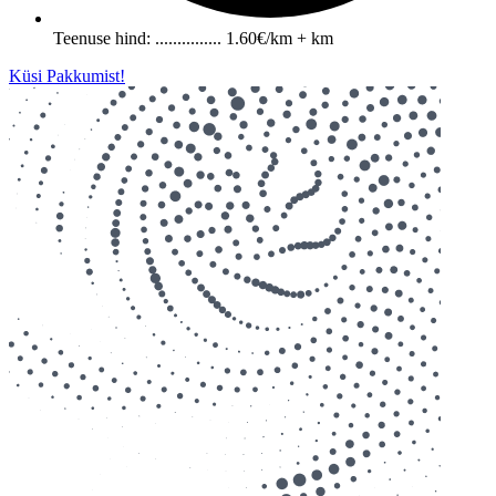
Teenuse hind: ............... 1.60€/km + km
Küsi Pakkumist!