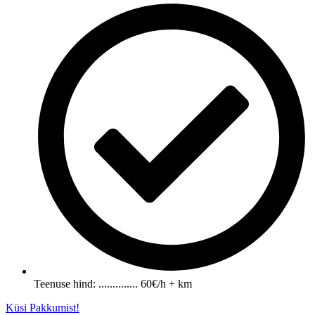
Teenuse hind: .............. 60€/h + km
Küsi Pakkumist!