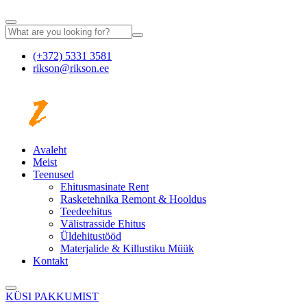
(+372) 5331 3581
rikson@rikson.ee
Avaleht
Meist
Teenused
Ehitusmasinate Rent
Rasketehnika Remont & Hooldus
Teedeehitus
Välistrasside Ehitus
Üldehitustööd
Materjalide & Killustiku Müük
Kontakt
KÜSI PAKKUMIST