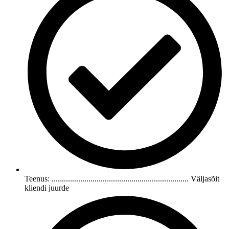
Teenus: ................................................................... Väljasõit
kliendi juurde