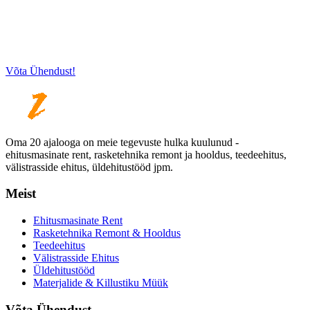
Vajate Abi? Oleme Teie Jaoks Kohe Olemas.
(+372) 5331 3581
Võta Ühendust!
Oma 20 ajalooga on meie tegevuste hulka kuulunud -
ehitusmasinate rent, rasketehnika remont ja hooldus, teedeehitus,
välistrasside ehitus, üldehitustööd jpm.
Meist
Ehitusmasinate Rent
Rasketehnika Remont & Hooldus
Teedeehitus
Välistrasside Ehitus
Üldehitustööd
Materjalide & Killustiku Müük
Võta Ühendust