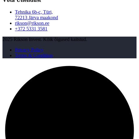
Tehnika 6b-c, Türi,
72213 Järva maakond
rikson@rikson.ee
+372 5331 3581
2025 Rikson Invest. Kõik õigused kaitstud.
Privacy Policy
Terms & Condition