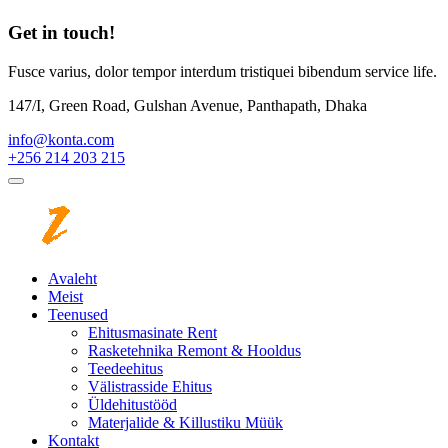
Get in touch!
Fusce varius, dolor tempor interdum tristiquei bibendum service life.
147/I, Green Road, Gulshan Avenue, Panthapath, Dhaka
info@konta.com
+256 214 203 215
Avaleht
Meist
Teenused
Ehitusmasinate Rent
Rasketehnika Remont & Hooldus
Teedeehitus
Välistrasside Ehitus
Üldehitustööd
Materjalide & Killustiku Müük
Kontakt