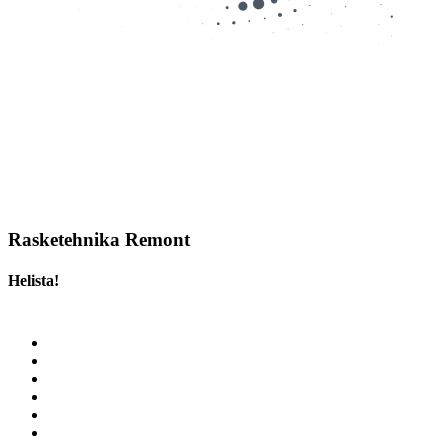
Rasketehnika Remont
Helista!
(+372) 5331 3581
Tavaremont ja hooldustööd
Elektritööd, diagnostikatööd, hüdraulikatööd, metallitööd
Mootorite ja agregaatide remont
Keevitustööd
Väljasõit kliendi juurde
Treileri vedu