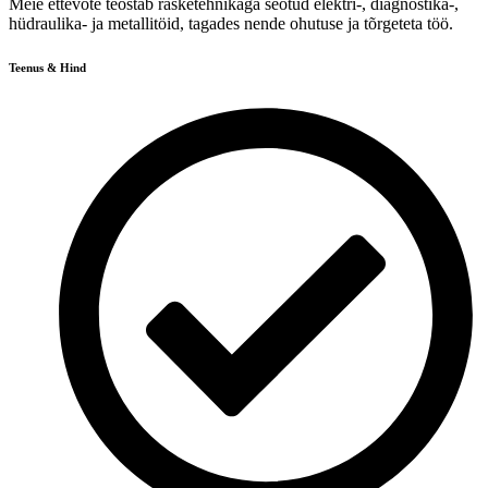
Meie ettevõte teostab rasketehnikaga seotud elektri-, diagnostika-,
hüdraulika- ja metallitöid, tagades nende ohutuse ja tõrgeteta töö.
Teenus & Hind